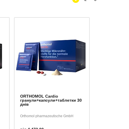
ORTHOMOL Cardio
гранули+капсули+таблетки 30
днів
Orthomol pharmazeutische GmbH