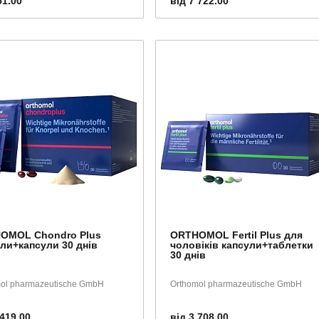
51.00
від 7 722.00
OMOL Chondro Plus
ORTHOMOL Fertil Plus для
ли+капсули 30 днів
чоловіків капсули+таблетки
30 днів
ol pharmazeutische GmbH
Orthomol pharmazeutische GmbH
 419.00
від 3 708.00