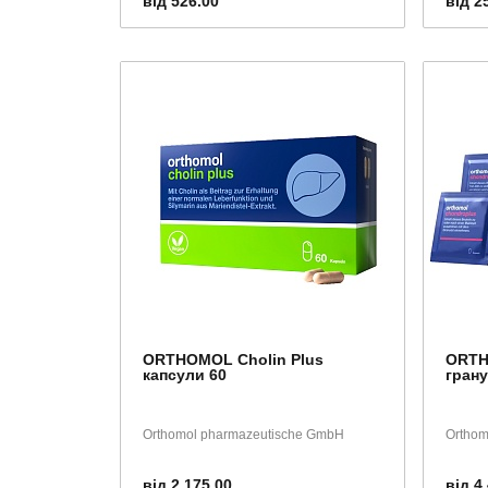
від 526.00
від 2
ORTHOMOL Cholin Plus
ORTH
капсули 60
грану
Orthomol pharmazeutische GmbH
Orthom
від 2 175.00
від 4