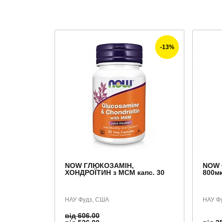
-13%
NOW ГЛЮКОЗАМІН,
NOW 
ХОНДРОЇТИН з МСМ капс. 30
800мк
НАУ Фудз, США
НАУ Ф
від 606.00