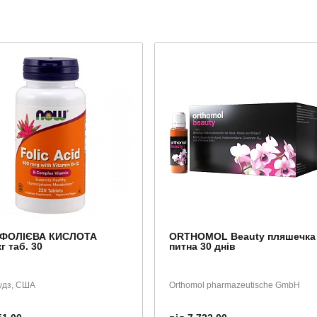
ФОЛІЄВА КИСЛОТА
ORTHOMOL Beauty пляшечка
г таб. 30
питна 30 днів
удз, США
Orthomol pharmazeutische GmbH