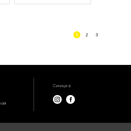
1
2
3
Синиця в:
.ua