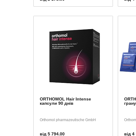
ORTHOMOL Hair Intense
ORTH
капсули 90 днів
грану
Orthomol pharmazeutische GmbH
Orthom
від 5 794.00
від 4