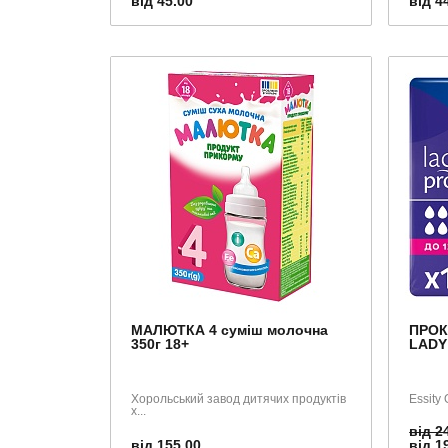
від 45.00
від 4
МАЛЮТКА 4 суміш молочна
ПРОК
350г 18+
LADY 
Хорольський завод дитячих продуктів
Essity 
х...
від 2
від 155.00
від 1