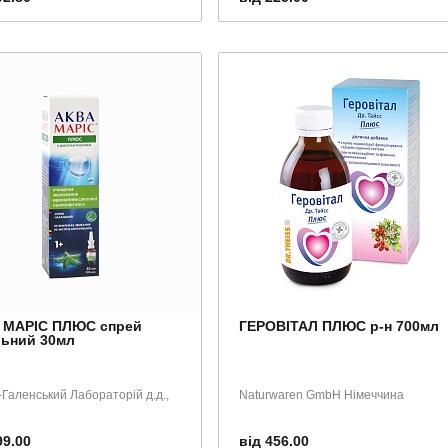
 МАРІС ПЛЮС спрей
ГЕРОВІТАЛ ПЛЮС р-н 700мл
льний 30мл
Галенський Лабораторій д.д.,
Naturwaren GmbH Німеччина
99.00
від 456.00