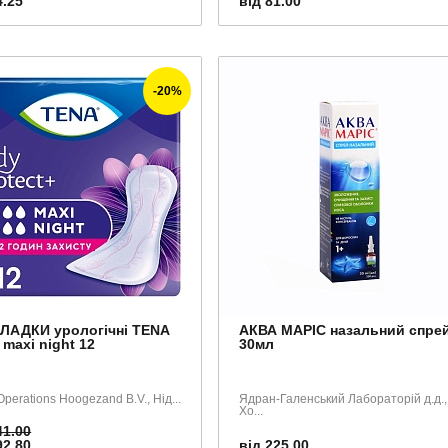
4.25
від 81.00
-20%
ЛАДКИ урологічні TENA
АКВА МАРІС назальний спре
maxi night 12
30мл
Operations Hoogezand B.V., Нід...
Ядран-Галенський Лабораторій д.д.,
Хо...
41.00
92.80
від 225.00