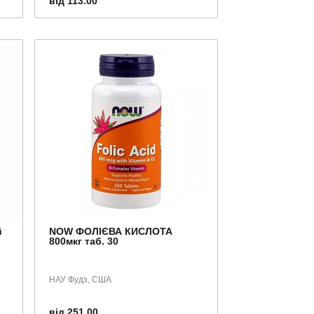
від 113.00
й
NOW ФОЛІЄВА КИСЛОТА
800мкг таб. 30
НАУ Фудз, США
від 251.00