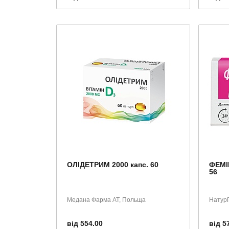
ОЛІДЕТРИМ 2000 капс. 60
ФЕМІ
56
Медана Фарма АТ, Польща
НатурП
від 554.00
від 5