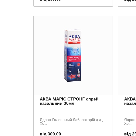
АКВА МАРІС СТРОНГ спрей
АКВА
назальний 30мл
наза
Ядран-Галенський Лабораторій д.д.,
Ядран-
Хо...
Хо...
від 300.00
від 2