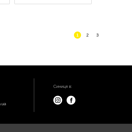
1
2
3
Синиця в:
.ua