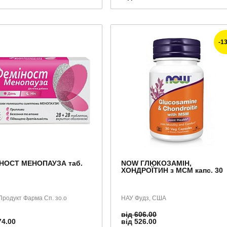
-1
НОСТ МЕНОПАУЗА таб.
NOW ГЛЮКОЗАМІН,
ХОНДРОЇТИН з МСМ капс. 30
родукт Фарма Сп. зо.о
НАУ Фудз, США
від 606.00
74.00
від 526.00