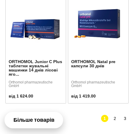
ORTHOMOL Junior C Plus
ORTHOMOL Natal pre
таблетки жувальні
капсули 30 днів
машинки 14 днів лісові
яго...
Orthomol pharmazeutische
Orthomol pharmazeutische
GmbH
GmbH
від 1 624.00
від 1 419.00
1
2
3
Більше товарів