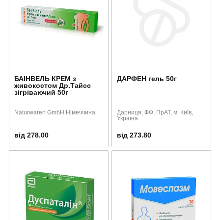
БАІНВЕЛЬ КРЕМ з
ДАРФЕН гель 50г
живокостом Др.Тайсс
зігріваючий 50г
Naturwaren GmbH Німеччина
Дарниця, ФФ, ПрАТ, м. Київ,
Україна
від 278.00
від 273.80