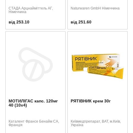
СТАДА Арцнайміттель АГ,
Naturwaren GmbH Німеччина
Німеччина
від 253.10
від 251.60
МОТИЛІГАС капс. 120мг
РЯТІВНИК крем 30г
40 (10х4)
Каталент Франсе Бенайм СА,
Київмедпрепарат, ВАТ, м.Київ,
Франція
Україна