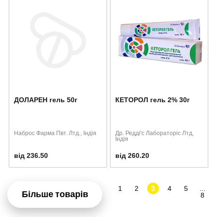
ДОЛАРЕН гель 50г
КЕТОРОЛ гель 2% 30г
Наброс Фарма Пвт. Лтд., Індія
Др. Редді'с Лабораторіс Лтд,
Індія
від 236.50
від 260.20
1
2
3
4
5
...
Більше товарів
8