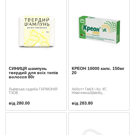
СИНИЦЯ шампунь
КРЕОН 10000 капс. 150мг
твердий для всіх типів
20
волосся 80г
Львівська садиба ГАРМОНІЯ
Абботт ГмбХ і Ко. КГ,
ТЗОВ
Німеччина/Швейц...
від 280.00
від 283.80