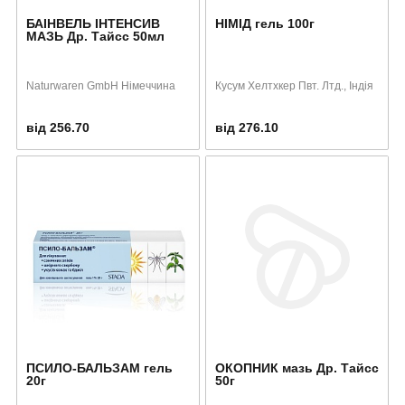
БАІНВЕЛЬ ІНТЕНСИВ
НІМІД гель 100г
МАЗЬ Др. Тайсс 50мл
Naturwaren GmbH Німеччина
Кусум Хелтхкер Пвт. Лтд., Індія
від 256.70
від 276.10
ПСИЛО-БАЛЬЗАМ гель
ОКОПНИК мазь Др. Тайсс
20г
50г