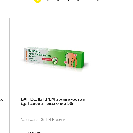
р.
БАІНВЕЛЬ КРЕМ з живокостом
Др.Тайсс зігріваючий 50г
Naturwaren GmbH Німеччина