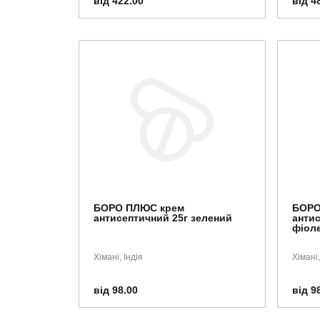
від 422.00
від 4
БОРО ПЛЮС крем
БОРО
антисептичний 25г зелений
анти
фіол
Хімані, Індія
Хімані,
від 98.00
від 9