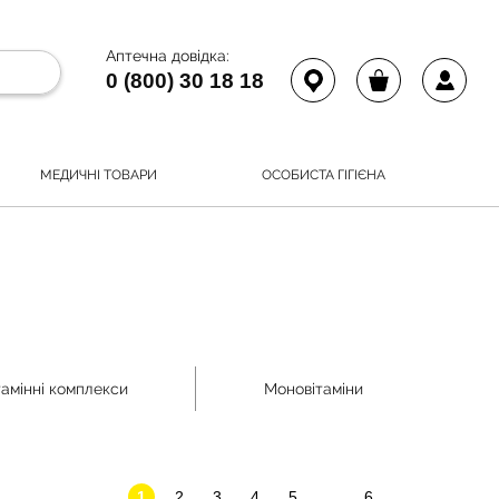
Аптечна довідка:
0 (800) 30 18 18
МЕДИЧНІ ТОВАРИ
ОСОБИСТА ГІГІЄНА
тамінні комплекси
Моновітаміни
1
2
3
4
5
...
6