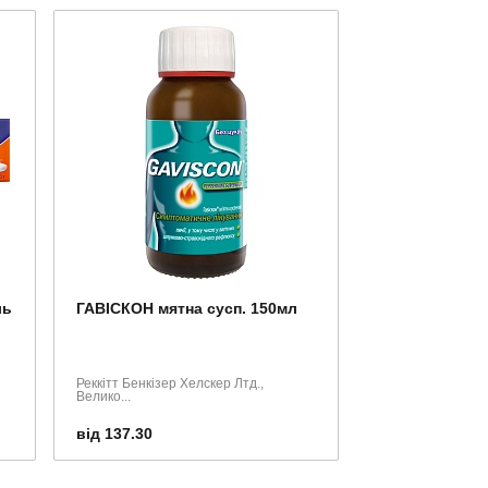
ль
ГАВІСКОН мятна сусп. 150мл
Реккітт Бенкізер Хелскер Лтд.,
Велико...
від 137.30