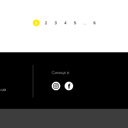
1
2
3
4
5
...
6
Синиця в:
.ua