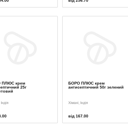
84.00
від 256.70
 ПЛЮС крем
БОРО ПЛЮС крем
септичний 25г
антисептичний 50г зелений
етовий
 Індія
Хімані, Індія
8.00
від 167.00