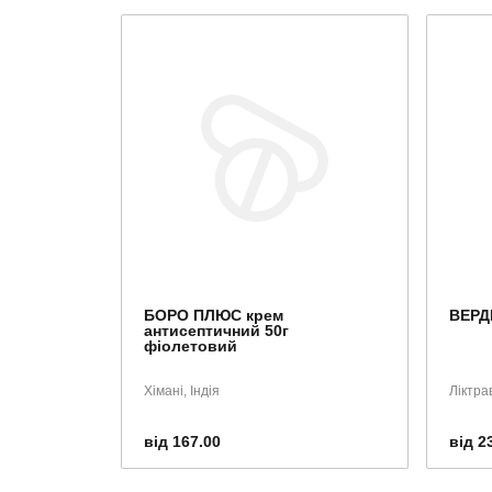
БОРО ПЛЮС крем
ВЕРДІ
антисептичний 50г
фіолетовий
Хімані, Індія
Ліктра
від 167.00
від 2