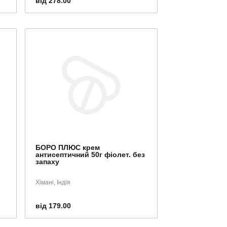
від 278.00
БОРО ПЛЮС крем
антисептичний 50г фіолет. без
запаху
Хімані, Індія
від 179.00