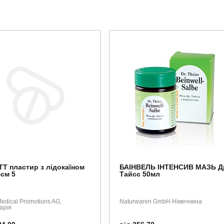
Т пластир з лідокаїном
БАІНВЕЛЬ ІНТЕНСИВ МАЗЬ Д
4см 5
Тайсс 50мл
Medical Promotions AG,
Naturwaren GmbH Німеччина
арія