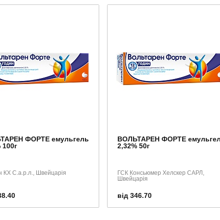
ТАРЕН ФОРТЕ емульгель
ВОЛЬТАРЕН ФОРТЕ емульге
 100г
2,32% 50г
 КХ С.а.р.л., Швейцарія
ГСК Консьюмер Хелскер САРЛ,
Швейцарія
38.40
від 346.70