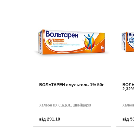
ВОЛЬТАРЕН емульгель 1% 50г
ВОЛЬ
2,32%
Халеон КХ С.а.р.л., Швейцарія
Халеон
від 291.10
від 5