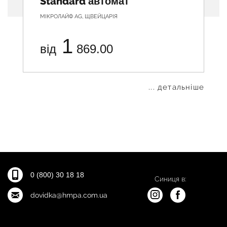
Standard автомат
МІКРОЛАЙФ АG, ЩВЕЙЦАРІЯ
1
від
869.00
... детальніше
0 (800) 30 18 18
Синиця в:
dovidka@hmpa.com.ua