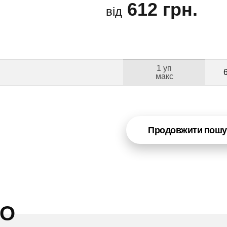
612 грн.
від
1 уп
макс
Продовжити пошу
НО