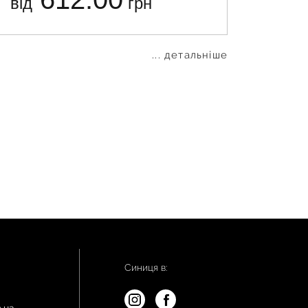
від
грн
від
... детальніше
Синиця в:
.ua