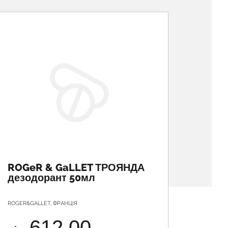
ROGeR & GaLLET ТРОЯНДА
ROGe
дезодорант 50мл
дезо
ROGER&GALLET, ФРАНЦІЯ
ROGER&GA
612.00