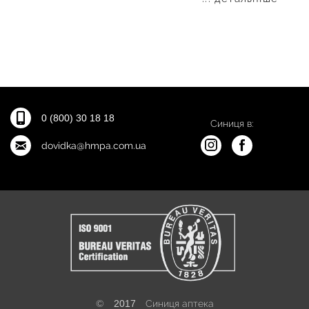
0 (800) 30 18 18
Синиця в:
dovidka@hmpa.com.ua
©
2017
Синиця аптека