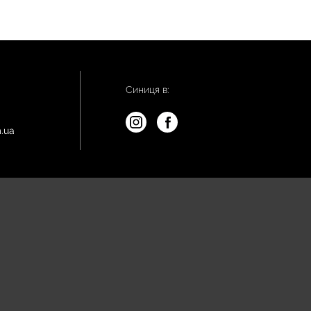
Синиця в:
.ua