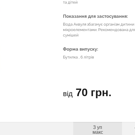
та дітей
Показання для застосування:
Вода Аквуля збагачує організм дитини
мікроелементами. Рекомендована для 
сумішей
Форма випуску:
Бутилка , 6 літрів
70 грн.
від
3 уп
макс