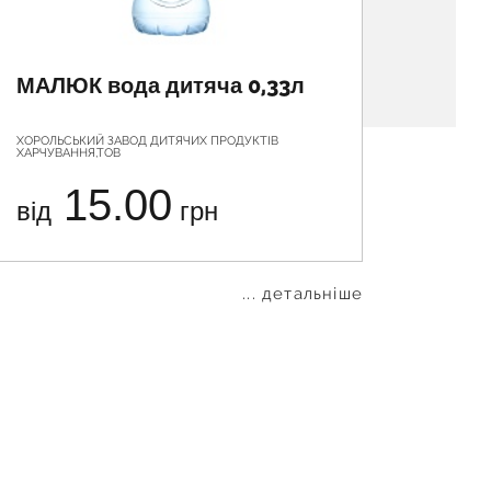
МАЛЮК вода дитяча 0,33л
МАЛЮ
ХОРОЛЬСЬКИЙ ЗАВОД ДИТЯЧИХ ПРОДУКТІВ
ХОРОЛЬС
ХАРЧУВАННЯ,ТОВ
ХАРЧУВА
15.00
від
грн
від
... детальніше