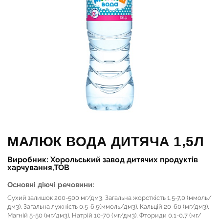
МАЛЮК ВОДА ДИТЯЧА 1,5Л
Виробник: Хорольський завод дитячих продуктів
харчування,ТОВ
Основні діючі речовини:
Сухий залишок 200-500 мг/дм3, Загальна жорсткість 1,5-7,0 (ммоль/
дм3), Загальна лужність 0,5-6,5(ммоль/дм3), Кальцій 20-60 (мг/дм3),
Магній 5-50 (мг/дм3), Натрій 10-70 (мг/дм3), Фториди 0,1-0,7 (мг/