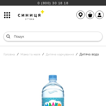
0 (800) 30 18 18
Дитяча вода
Головна
Мама та маля
Дитяче харчування