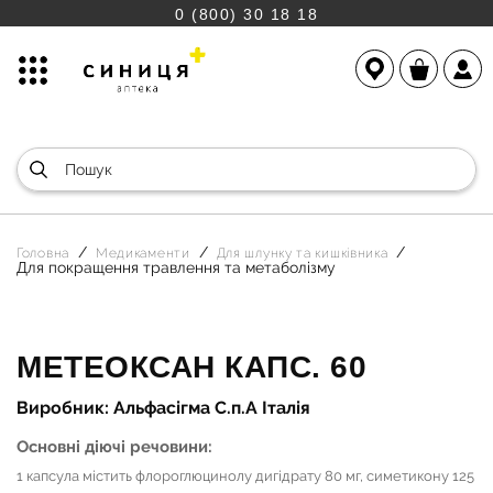
0 (800) 30 18 18
Головна
Медикаменти
Для шлунку та кишківника
Для покращення травлення та метаболізму
МЕТЕОКСАН КАПС. 60
Виробник: Альфасігма С.п.А Італія
Основні діючі речовини:
1 капсула містить флороглюцинолу дигідрату 80 мг, симетикону 125