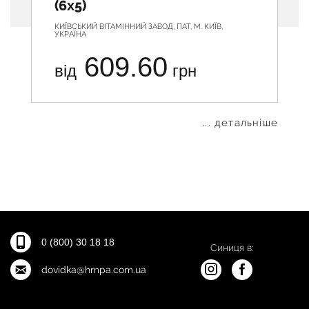
(6х5)
КИЇВСЬКИЙ ВІТАМІННИЙ ЗАВОД, ПАТ, М. КИЇВ,
УКРАЇНА
609.60
від
грн
... детальніше
0 (800) 30 18 18
Синиця в:
dovidka@hmpa.com.ua