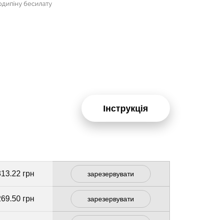
лодипіну бесилату
Інструкція
313.22 грн
зарезервувати
269.50 грн
зарезервувати