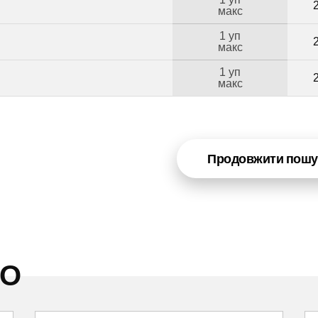
макс
1 уп
макс
1 уп
Б
макс
Продовжити пошу
НО