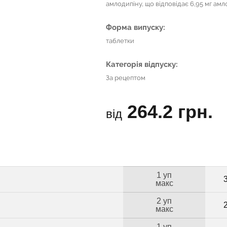
амлодипіну, що відповідає 6,95 мг ам
Форма випуску:
таблетки
Категорія відпуску:
За рецептом
264.2 грн.
від
1 уп
макс
2 уп
макс
1 уп