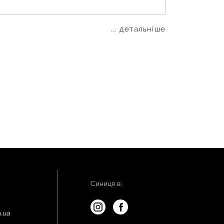
... детальніше
Синиця в:
.ua