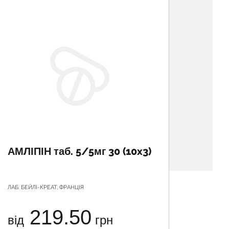
АМЛІПІН таб. 5/5мг 30 (10x3)
АТЕН
вітч.
ЛАБ. БЕЙЛІ-КРЕАТ, ФРАНЦІЯ
АСТРАФАР
СВЯТОШИ
219.50
від
грн
від