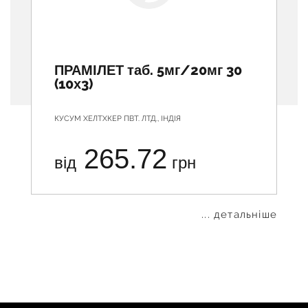
ПРАМІЛЕТ таб. 5мг/20мг 30
(10х3)
КУСУМ ХЕЛТХКЕР ПВТ. ЛТД., ІНДІЯ
265.72
від
грн
... детальніше