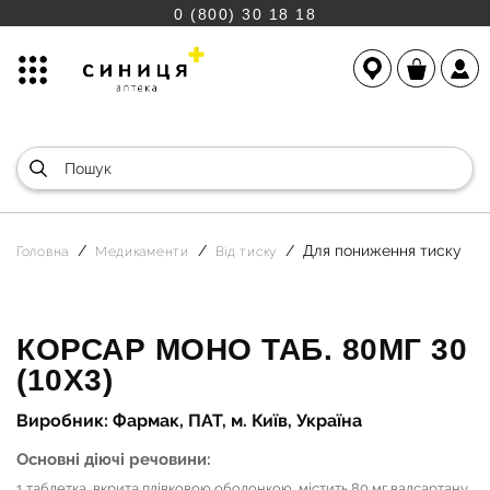
0 (800) 30 18 18
Для пониження тиску
Головна
Медикаменти
Від тиску
КОРСАР МОНО ТАБ. 80МГ 30
(10Х3)
Виробник: Фармак, ПАТ, м. Київ, Україна
Основні діючі речовини:
1 таблетка, вкрита плівковою оболонкою, містить 80 мг валсартану