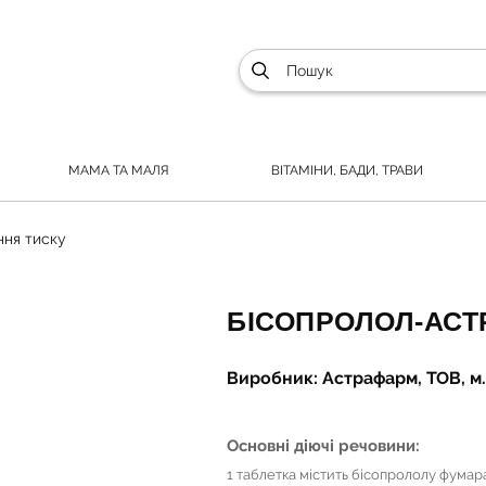
МАМА ТА МАЛЯ
ВІТАМІНИ, БАДИ, ТРАВИ
ня тиску
БІСОПРОЛОЛ-АСТР
Виробник: Астрафарм, ТОВ, м
Основні діючі речовини:
1 таблетка містить бісопрололу фумара