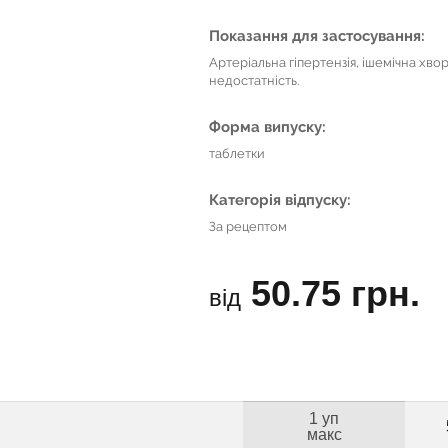
Показання для застосування:
Артеріальна гіпертензія, ішемічна хво
недостатність.
Форма випуску:
таблетки
Категорія відпуску:
За рецептом
50.75 грн.
від
1 уп
макс