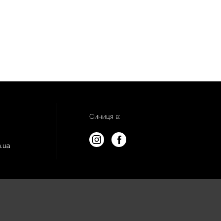
Синиця в:
.ua