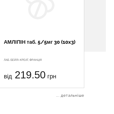
АМЛІПІН таб. 5/5мг 30 (10x3)
АТЕН
вітч.
ЛАБ. БЕЙЛІ-КРЕАТ, ФРАНЦІЯ
АСТРАФАР
СВЯТОШИ
219.50
від
грн
від
... детальніше