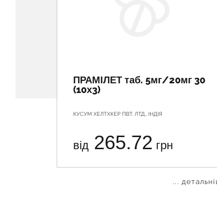
ПРАМІЛЕТ таб. 5мг/20мг 30
(10х3)
КУСУМ ХЕЛТХКЕР ПВТ. ЛТД., ІНДІЯ
265.72
від
грн
... детальн