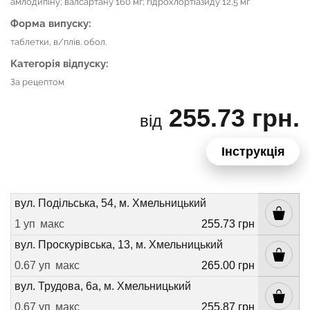
амлодипіну; валсартану 160 мг; гідрохлортіазиду 12,5 мг
Форма випуску:
таблетки, в/плів. обол.
Категорія відпуску:
За рецептом
255.73 грн.
від
Інструкція
вул. Подільська, 54, м. Хмельницький
1 уп
макс
255.73 грн
вул. Проскурівська, 13, м. Хмельницький
0.67 уп
макс
265.00 грн
вул. Трудова, 6а, м. Хмельницький
0.67 уп
макс
255.87 грн