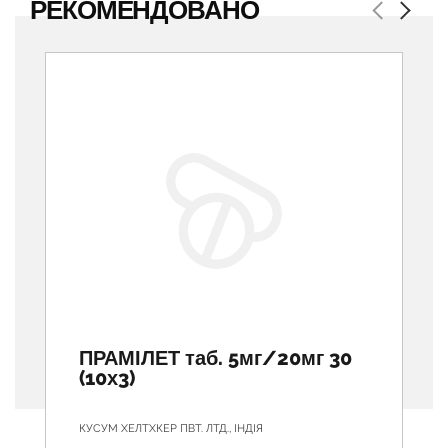
РЕКОМЕНДОВАНО
Previous
Next
ПРАМІЛЕТ таб. 5мг/20мг 30
(10х3)
КУСУМ ХЕЛТХКЕР ПВТ. ЛТД., ІНДІЯ