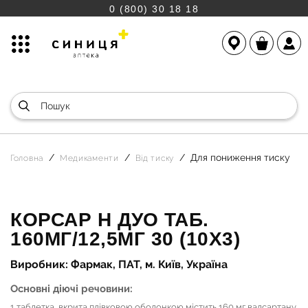
0 (800) 30 18 18
Для пониження тиску
Головна
Медикаменти
Від тиску
КОРСАР Н ДУО ТАБ.
160МГ/12,5МГ 30 (10Х3)
Виробник: Фармак, ПАТ, м. Київ, Україна
Основні діючі речовини:
1 таблетка, вкрита плівковою оболонкою містить 160 мг валсартану