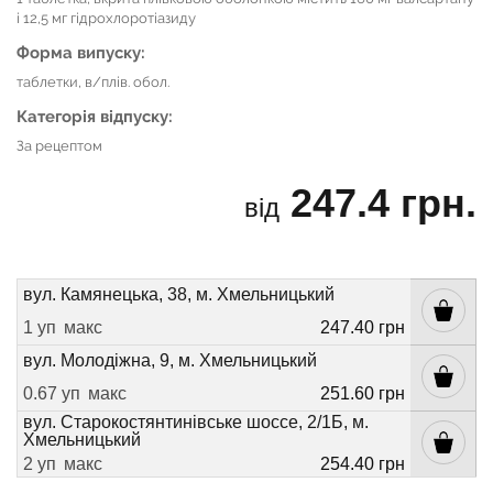
і 12,5 мг гідрохлоротіазиду
Форма випуску:
таблетки, в/плів. обол.
Категорія відпуску:
За рецептом
247.4 грн.
від
вул. Камянецька, 38, м. Хмельницький
1 уп
макс
247.40 грн
вул. Молодіжна, 9, м. Хмельницький
0.67 уп
макс
251.60 грн
вул. Старокостянтинівське шоссе, 2/1Б, м.
Хмельницький
2 уп
макс
254.40 грн