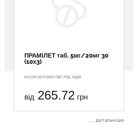
ПРАМІЛЕТ таб. 5мг/20мг 30
(10х3)
КУСУМ ХЕЛТХКЕР ПВТ. ЛТД., ІНДІЯ
265.72
від
грн
... детальніше