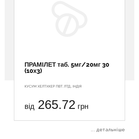
ПРАМІЛЕТ таб. 5мг/20мг 30
(10х3)
КУСУМ ХЕЛТХКЕР ПВТ. ЛТД., ІНДІЯ
265.72
від
грн
... детальніше