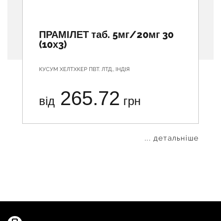
ПРАМІЛЕТ таб. 5мг/20мг 30
(10х3)
КУСУМ ХЕЛТХКЕР ПВТ. ЛТД., ІНДІЯ
265.72
від
грн
... детальніше