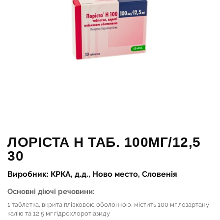
ЛОРІСТА Н ТАБ. 100МГ/12,5
30
Виробник: КРКА, д.д., Ново место, Словенія
Основні діючі речовини:
1 таблетка, вкрита плівковою оболонкою, містить 100 мг лозартану
калію та 12,5 мг гідрохлоротіазиду