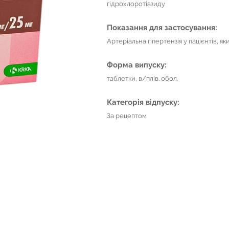
гідрохлоротіазиду
Показання для застосування:
Артеріальна гіпертензія у пацієнтів, я
Форма випуску:
таблетки, в/плів. обол.
Категорія відпуску:
За рецептом