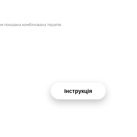
ким показана комбінована терапія.
Інструкція