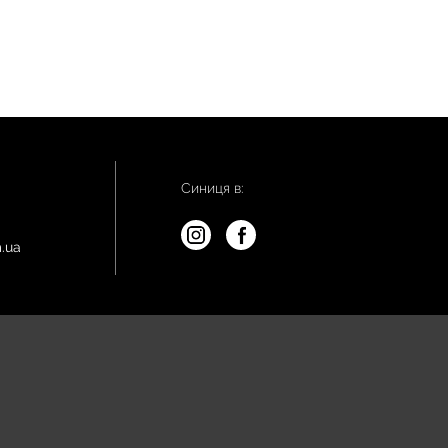
Синиця в:
.ua