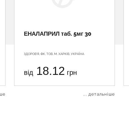
ЕНАЛАПРИЛ таб. 5мг 30
ЗДОРОВ'Я, ФК, ТОВ, М. ХАРКІВ, УКРАЇНА
18.12
від
грн
іше
... детальніше