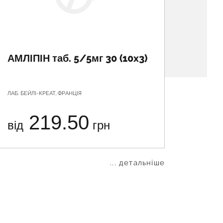
АМЛІПІН таб. 5/5мг 30 (10x3)
АТЕН
вітч.
ЛАБ. БЕЙЛІ-КРЕАТ, ФРАНЦІЯ
АСТРАФАР
СВЯТОШИ
219.50
від
грн
від
... детальніше