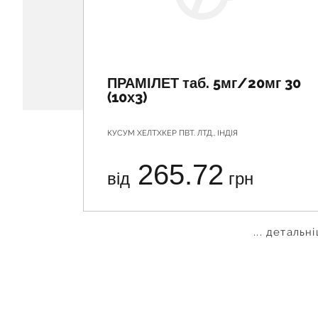
ПРАМІЛЕТ таб. 5мг/20мг 30
(10х3)
КУСУМ ХЕЛТХКЕР ПВТ. ЛТД., ІНДІЯ
265.72
від
грн
... детальн