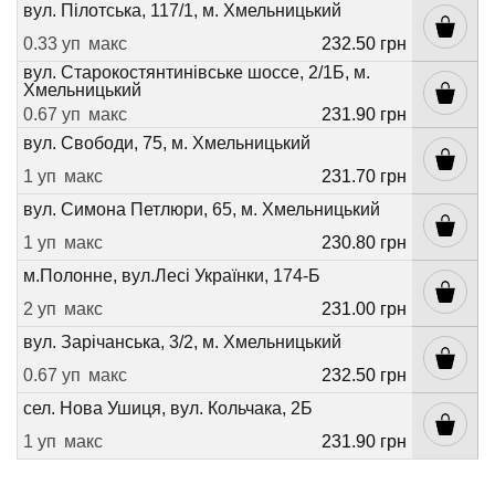
вул. Пілотська, 117/1, м. Хмельницький
0.33 уп
макс
232.50 грн
вул. Старокостянтинівське шоссе, 2/1Б, м.
Хмельницький
0.67 уп
макс
231.90 грн
вул. Свободи, 75, м. Хмельницький
1 уп
макс
231.70 грн
вул. Симона Петлюри, 65, м. Хмельницький
1 уп
макс
230.80 грн
м.Полонне, вул.Лесі Українки, 174-Б
2 уп
макс
231.00 грн
вул. Зарічанська, 3/2, м. Хмельницький
0.67 уп
макс
232.50 грн
сел. Нова Ушиця, вул. Кольчака, 2Б
1 уп
макс
231.90 грн