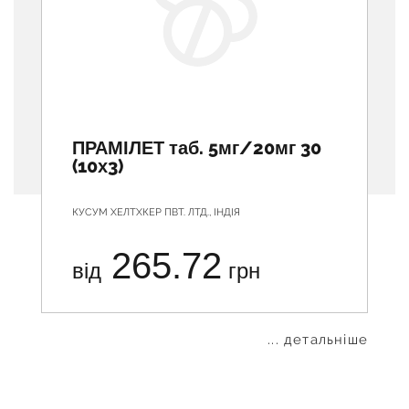
ПРАМІЛЕТ таб. 5мг/20мг 30
(10х3)
КУСУМ ХЕЛТХКЕР ПВТ. ЛТД., ІНДІЯ
265.72
від
грн
... детальніше