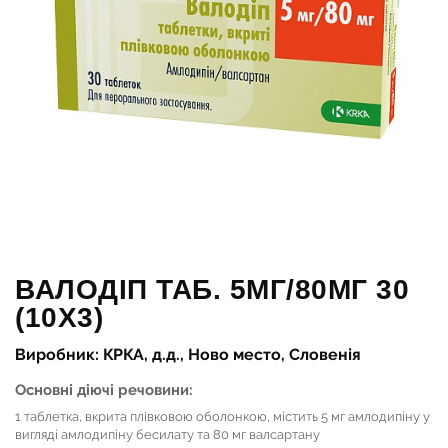
ВАЛОДІП ТАБ. 5МГ/80МГ 30
(10Х3)
Виробник: КРКА, д.д., Ново место, Словенія
Основні діючі речовини:
1 таблетка, вкрита плівковою оболонкою, містить 5 мг амлодипіну у
вигляді амлодипіну бесилату та 80 мг валсартану