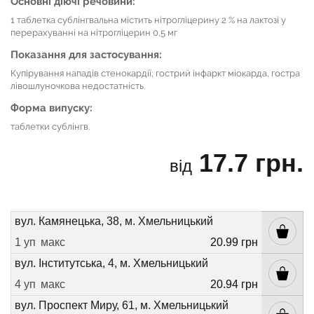
Основні діючі речовини:
1 таблетка сублінгвальна містить нітрогліцерину 2 % на лактозі у
перерахуванні на нітрогліцерин 0,5 мг
Показання для застосування:
Купірування нападів стенокардії; гострий інфаркт міокарда, гостра
лівошлуночкова недостатність.
Форма випуску:
таблетки сублінгв.
17.7 грн.
від
вул. Камянецька, 38, м. Хмельницький
1 уп
макс
20.99 грн
вул. Інститутська, 4, м. Хмельницький
4 уп
макс
20.94 грн
вул. Проспект Миру, 61, м. Хмельницький