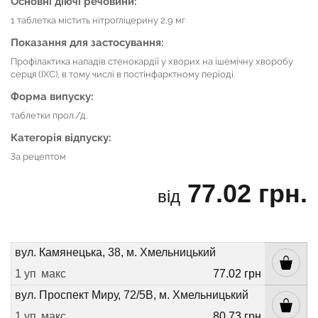
Основні діючі речовини:
1 таблетка містить нітрогліцерину 2,9 мг
Показання для застосування:
Профілактика нападів стенокардії у хворих на ішемічну хворобу
серця (ІХС), в тому числі в постінфарктному періоді.
Форма випуску:
таблетки прол./д.
Категорія відпуску:
За рецептом
77.02 грн.
від
вул. Камянецька, 38, м. Хмельницький
1 уп
макс
77.02 грн
вул. Проспект Миру, 72/5В, м. Хмельницький
1 уп
макс
80.73 грн