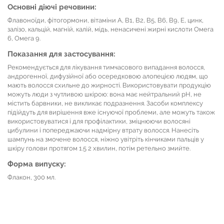
Основні діючі речовини:
Флавоноїди, фітогормони, вітаміни A, B1, B2, B5, B6, B9, E, цинк,
залізо, кальцій, магній, калій, мідь, ненасичені жирні кислоти Омега
6, Омега 9.
Показання для застосування:
Рекомендується для лікування тимчасового випадання волосся,
андрогенної, дифузійної або осередковою алопецією людям, що
мають волосся схильне до жирності. Використовувати продукцію
можуть люди з чутливою шкірою: вона має нейтральний pH, не
містить барвники, не викликає подразнення. Засоби комплексу
підійдуть для вирішення вже існуючої проблеми, але можуть також
використовуватися і для профілактики, зміцнюючи волосяні
цибулини і попереджаючи надмірну втрату волосся. Нанесіть
шампунь на змочене волосся, ніжно увітріть кінчиками пальців у
шкіру голови протягом 1.5 2 хвилин, потім ретельно змийте.
Форма випуску:
Флакон, 300 мл.