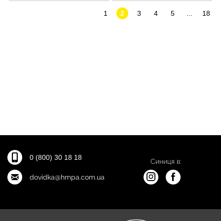
1
2
3
4
5
...
18
0 (800) 30 18 18
Синиця в:
dovidka@hmpa.com.ua