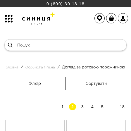
0 (800) 30 18 18
Догляд за ротовою порожниною
Головна
Особиста гігієна
Фільтр
Сортувати
1
2
3
4
5
...
18