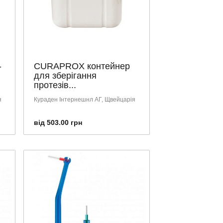
-
CURAPROX контейнер
для зберігання
протезів...
я
Кураден Інтернешнл АГ, Щвейцарія
від 503.00 грн