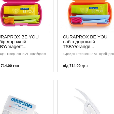
URAPROX BE YOU
CURAPROX BE YOU
бір дорожній
набір дорожній
BY/magent...
TSBY/orange...
аден Інтернешнл АГ, Щвейцарія
Кураден Інтернешнл АГ, Щвейцарі
 714.00 грн
від 714.00 грн