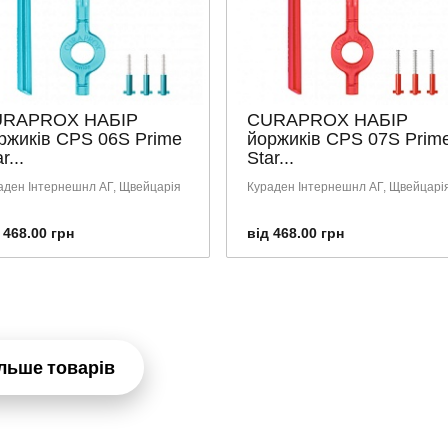
RAPROX НАБІР
CURAPROX НАБІР
ржиків CPS 06S Prime
йоржиків CPS 07S Prim
r...
Star...
аден Інтернешнл АГ, Щвейцарія
Кураден Інтернешнл АГ, Щвейцарі
 468.00 грн
від 468.00 грн
льше товарів