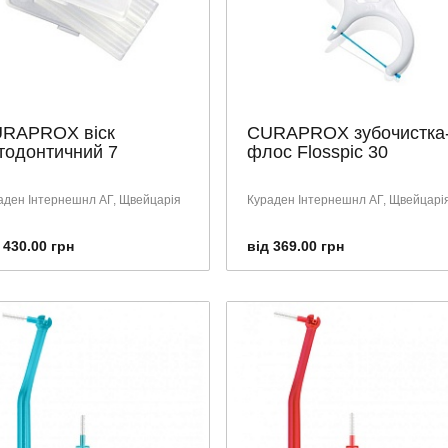
RAPROX віск
CURAPROX зубочистка
тодонтичний 7
флос Flosspic 30
аден Інтернешнл АГ, Щвейцарія
Кураден Інтернешнл АГ, Щвейцарі
 430.00 грн
від 369.00 грн