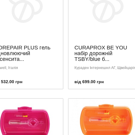
OREPAIR PLUS гель
CURAPROX BE YOU
дновлюючий
набір дорожній
сенсита...
TSBY/blue б...
ell, Італія
Кураден Інтернешнл АГ, Щвейцарі
 532.00 грн
від 699.00 грн