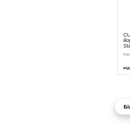
CU
йо
Sta
Кур
від
Бі