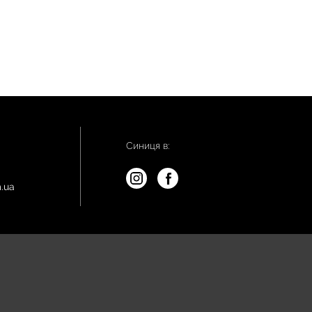
Синиця в:
.ua