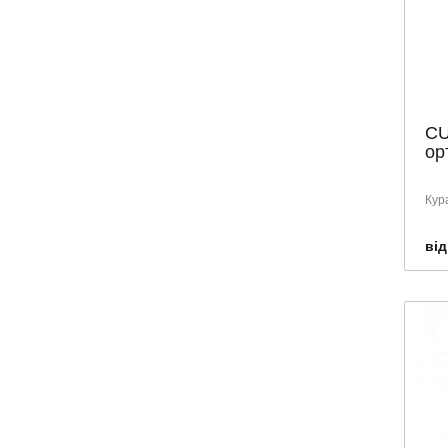
CU
ор
Кур
від