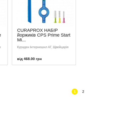
CURAPROX НАБІР
e
йоржиків CPS Prime Start
Mi...
я
Кураден Інтернешнл АГ, Щвейцарія
від 468.00 грн
1
2