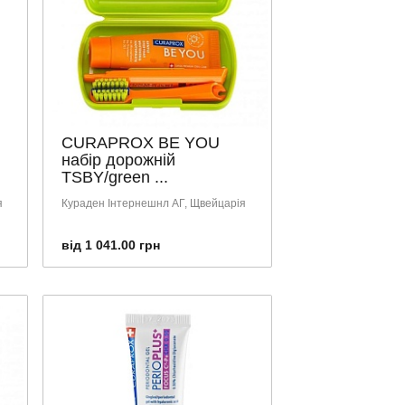
CURAPROX BE YOU
набір дорожній
TSBY/green ...
я
Кураден Інтернешнл АГ, Щвейцарія
від 1 041.00 грн