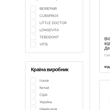
BIOREPAIR
CURAPROX
LITTLE DOCTOR
LONGEVITA
TEBODONT
BI
ві
VITIS
Де
Cosw
від
Країна виробник
Італія
Китай
США
Україна
Швейцарія