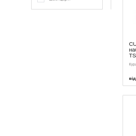
C
на
TS
Кур
від