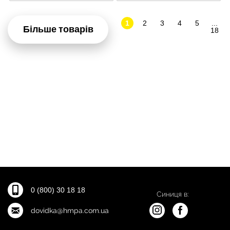
1
2
3
4
5
...
Більше товарів
18
0 (800) 30 18 18
Синиця в:
dovidka@hmpa.com.ua