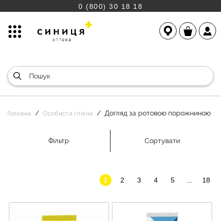
0 (800) 30 18 18
Догляд за ротовою порожниною
Головна
Особиста гігієна
Фільтр
Сортувати
1
2
3
4
5
...
18