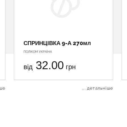
СПРИНЦІВКА 9-А 270мл
ПОЛІКОМ УКРАЇНА
32.00
від
грн
іше
... детальніше