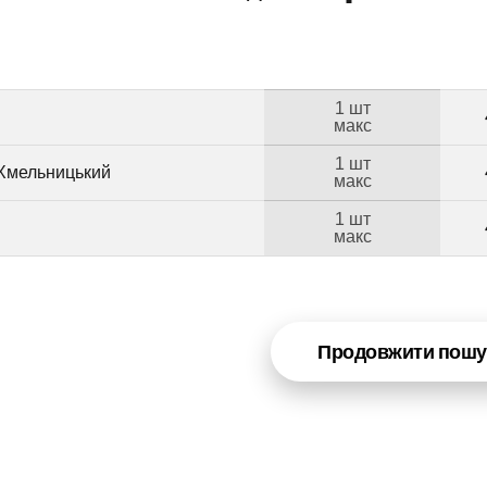
1 шт
макс
1 шт
 Хмельницький
макс
1 шт
макс
Продовжити пошу