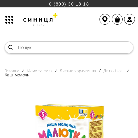
0 (800) 30 18 18
Головна
Мама та маля
Дитяче харчування
Дитячі каші
Каші молочні