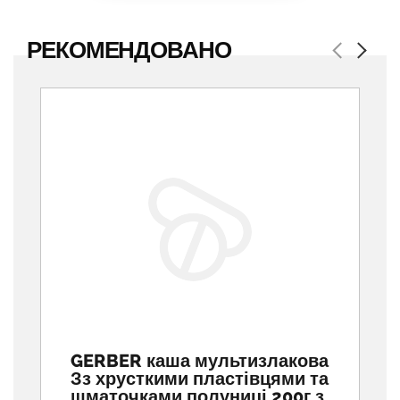
РЕКОМЕНДОВАНО
Previous
Next
GERBER каша мультизлакова
Зз хрусткими пластівцями та
шматочками полуниці 200г з