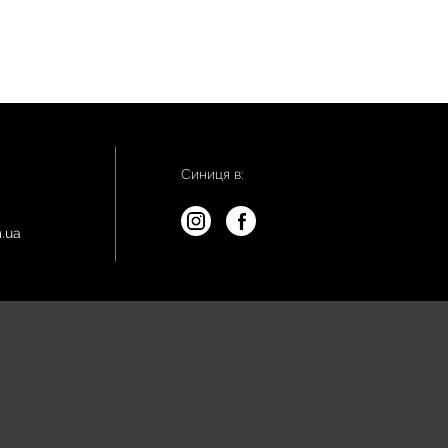
Синиця в:
.ua