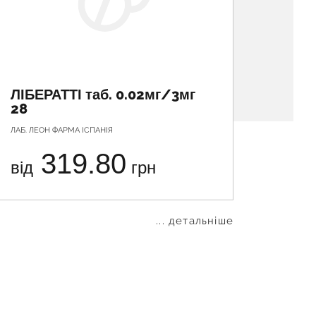
ЛІБЕРАТТІ таб. 0.02мг/3мг
ЄВРА
28
ЛАБ. ЛЕОН ФАРМА ІСПАНІЯ
ГЕДЕОН Р
319.80
від
грн
від
... детальніше