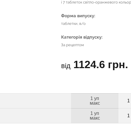
і 7 таблеток світло-оранжевого кольо
Форма випуску:
таблетки, в/о
Категорія відпуску:
За рецептом
1124.6 грн.
від
1 уп
1
макс
1 уп
1
макс