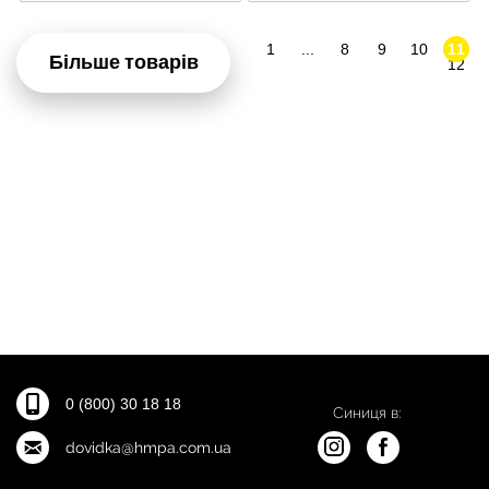
1
...
8
9
10
11
Більше товарів
12
0 (800) 30 18 18
Синиця в:
dovidka@hmpa.com.ua