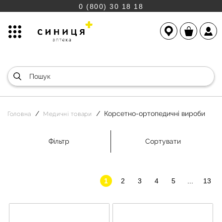
0 (800) 30 18 18
Корсетно-ортопедичні вироби
Головна
Медичні товари
Фільтр
Сортувати
1
2
3
4
5
...
13