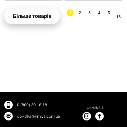
1
2
3
4
5
...
Більше товарів
13
0 (800) 30 18 18
Синиця в:
dovidka@hmpa.com.ua