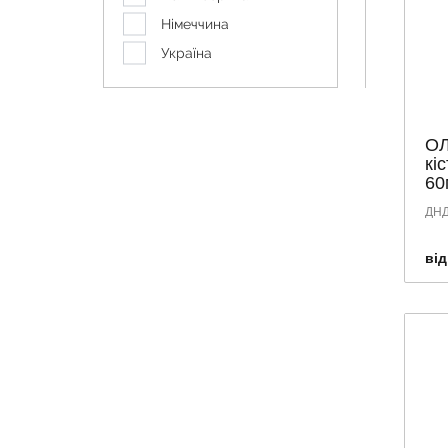
Німеччина
Україна
ОЛ
кі
60
ДНД
від