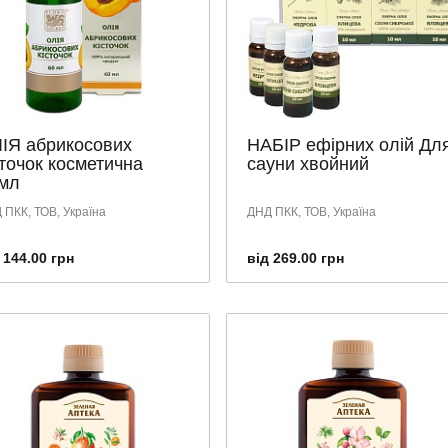
ІЯ абрикосових
НАБІР ефірних олій Дл
сточок косметична
сауни хвойний
мл
 ПКК, ТОВ, Україна
ДНД ПКК, ТОВ, Україна
 144.00 грн
від 269.00 грн