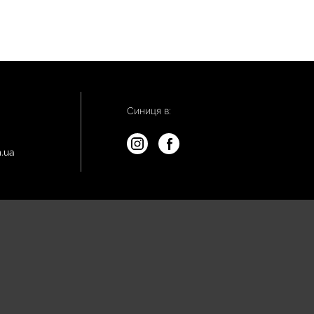
Синиця в:
.ua