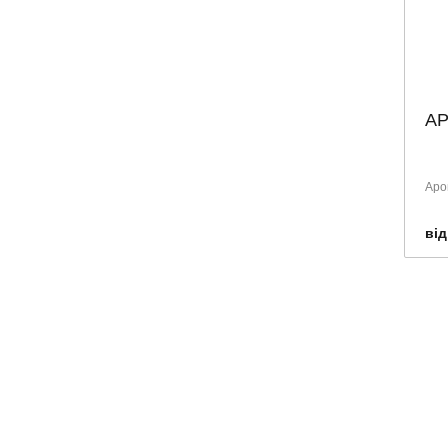
А
Аро
від