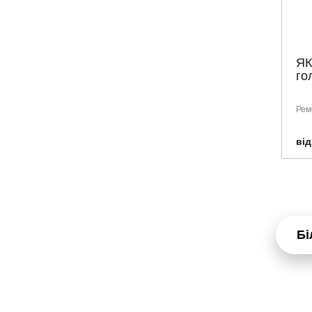
LEKKOS
LIERAC
MARTIDERM
ЯК
NEEDLY
го
NOREVA
NUXE
Рем
ORTHOMOL
від
PARACHUTE
PARUSAN
PEROLITE
PHARMAtheiss
PHARMEA
Бі
PHYSIOGEL
PHYTO
PLACEN FORMULA
RILASTIL