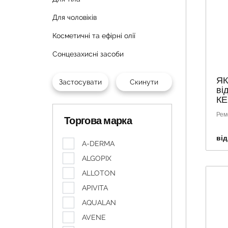
Для чоловіків
Косметичні та ефірні олії
Сонцезахисні засоби
ЯК
ві
КЕ
Рем
Торгова марка
від
A-DERMA
ALGOPIX
ALLOTON
APIVITA
AQUALAN
AVENE