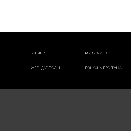
ROGeR & GaLLET
SKINORMIL
SVR
TOPICREM
URIAGE
VICHY
НОВИНИ
РОБОТА У НАС
WELEDA
АДВЕРСО
КАЛЕНДАР ПОДІЙ
БОНУСНА ПРОГРАМА
АНТИСЕДИН
АРОМАТИКА
БІОГОЛД
БІОКОН
БІФОН
БІШОФІТ ПОЛТАВСЬКИЙ
БОРО ПЛЮС