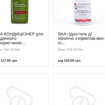
А КОНДИЦІОНЕР для
ЯКА гідро-гель д/
денного
обличчя з ефектом міні-
користання...
лі...
ос ТОВ ТМ ЯКА
Ремос ТОВ ТМ ЯКА
 117.00 грн
від 110.00 грн