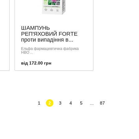
ШАМПУНЬ
РЕП'ЯХОВИЙ FORTE
проти випадіння в...
Ельфа фармацевтична фабрика
НВО ...
від 172.00 грн
1
2
3
4
5
...
87