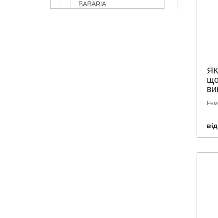
BABARIA
BABE
BENTON
BIODERMA
BIOTRADE
ЯК
BIOXSINE
що
ви
BYPHASSE
Caudalie
Рем
CeraVe
від
CETAPHIL
COMEX
DABUR
DERMALEX
DOLIVA
DR.BELTER
Dr.Ceuracle