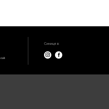
Синиця в:
.ua