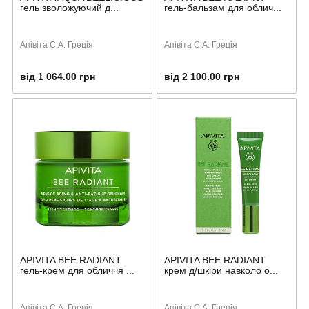
гель зволожуючий д...
гель-бальзам для облич...
Апівіта С.А. Греція
Апівіта С.А. Греція
від 1 064.00 грн
від 2 100.00 грн
APIVITA BEE RADIANT
APIVITA BEE RADIANT
гель-крем для обличчя ...
крем д/шкіри навколо о...
Апівіта С.А. Греція
Апівіта С.А. Греція