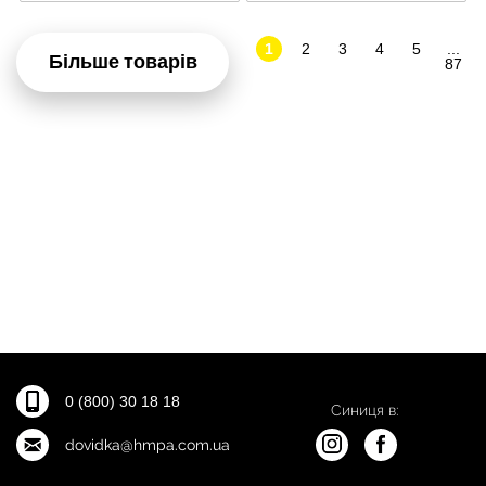
1
2
3
4
5
...
Більше товарів
87
0 (800) 30 18 18
Синиця в:
dovidka@hmpa.com.ua