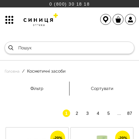
0 (800) 30 18 18
Косметичні засоби
Головна
Фільтр
Сортувати
1
2
3
4
5
...
87
-20%
-20%