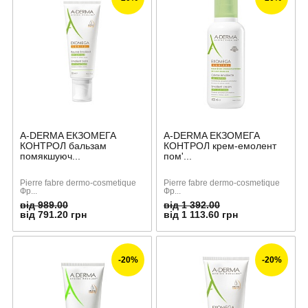
A-DERMA ЕКЗОМЕГА
A-DERMA ЕКЗОМЕГА
КОНТРОЛ бальзам
КОНТРОЛ крем-емолент
помякшуюч...
пом'...
Pierre fabre dermo-cosmetique
Pierre fabre dermo-cosmetique
Фр...
Фр...
від 989.00
від 1 392.00
від 791.20 грн
від 1 113.60 грн
-20%
-20%