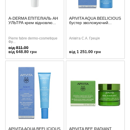
A-DERMA ЕПІТЕЛІАЛЬ АН
APIVITA AQUA BEELICIOUS
УЛЬТРА крем відновлю...
бустер зволожуючий...
Pierre fabre dermo-cosmetique
Апівіта С.А. Греція
Фр...
від 811.00
від 648.80 грн
від 1 251.00 грн
APIVITA AQUA BEELICIOUS
APIVITA BEE RADIANT