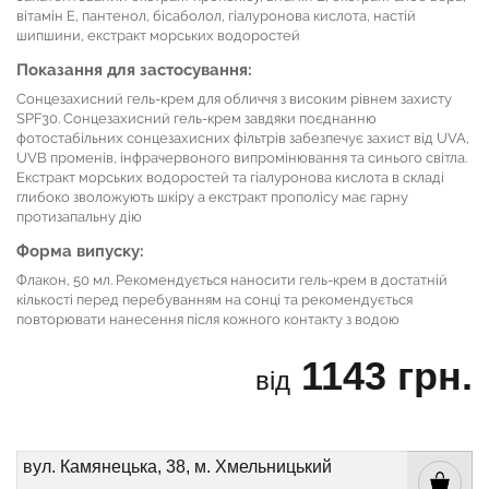
вітамін Е, пантенол, бісаболол, гіалуронова кислота, настій
шипшини, екстракт морських водоростей
Показання для застосування:
Сонцезахисний гель-крем для обличчя з високим рівнем захисту
SPF30. Сонцезахисний гель-крем завдяки поєднанню
фотостабільних сонцезахисних фільтрів забезпечує захист від UVA,
UVB променів, інфрачервоного випромінювання та синього світла.
Екстракт морських водоростей та гіалуронова кислота в складі
глибоко зволожують шкіру а екстракт прополісу має гарну
протизапальну дію
Форма випуску:
Флакон, 50 мл. Рекомендується наносити гель-крем в достатній
кількості перед перебуванням на сонці та рекомендується
повторювати нанесення після кожного контакту з водою
1143 грн.
від
вул. Камянецька, 38, м. Хмельницький