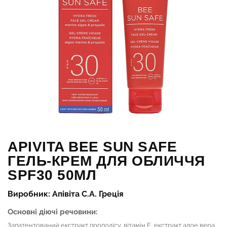
APIVITA BEE SUN SAFE
ГЕЛЬ-КРЕМ ДЛЯ ОБЛИЧЧЯ
SPF30 50МЛ
Виробник: Апівіта С.А. Греція
Основні діючі речовини:
Запатентований екстракт прополісу, вітамін Е, екстракт алое вера,