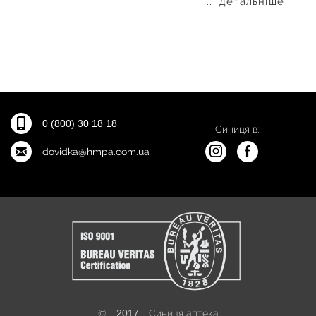
... детальніше
0 (800) 30 18 18
Синиця в:
dovidka@hmpa.com.ua
©
2017
Синиця аптека