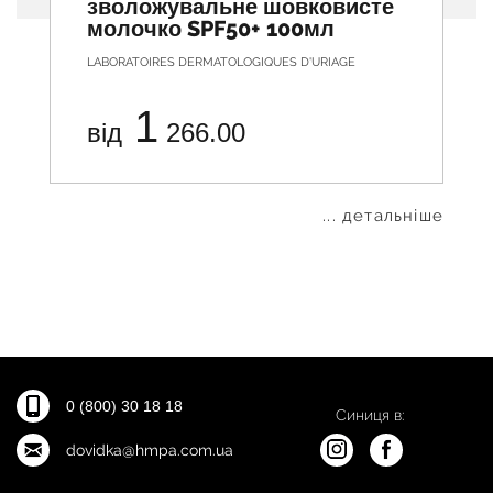
зволожувальне шовковисте
молочко SPF50+ 100мл
LABORATOIRES DERMATOLOGIQUES D'URIAGE
1
від
266.00
... детальніше
0 (800) 30 18 18
Синиця в:
dovidka@hmpa.com.ua