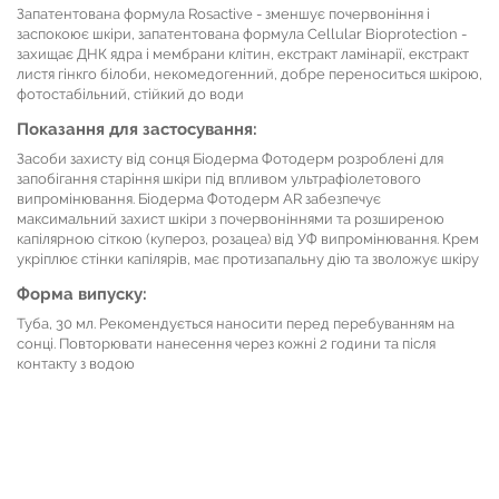
Запатентована формула Rosactive - зменшує почервоніння і
заспокоює шкіри, запатентована формула Сellular Bioprotection -
захищає ДНК ядра і мембрани клітин, екстракт ламінарії, екстракт
листя гінкго білоби, некомедогенний, добре переноситься шкірою,
фотостабільний, стійкий до води
Показання для застосування:
Засоби захисту від сонця Біодерма Фотодерм розроблені для
запобігання старіння шкіри під впливом ультрафіолетового
випромінювання. Біодерма Фотодерм AR забезпечує
максимальний захист шкіри з почервоніннями та розширеною
капілярною сіткою (купероз, розацеа) від УФ випромінювання. Крем
укріплює стінки капілярів, має протизапальну дію та зволожує шкіру
Форма випуску:
Туба, 30 мл. Рекомендується наносити перед перебуванням на
сонці. Повторювати нанесення через кожні 2 години та після
контакту з водою