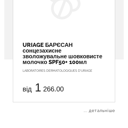
URIAGE БАРЄСАН
сонцезахисне
зволожувальне шовковисте
молочко SPF50+ 100мл
LABORATOIRES DERMATOLOGIQUES D'URIAGE
1
від
266.00
... детальніше