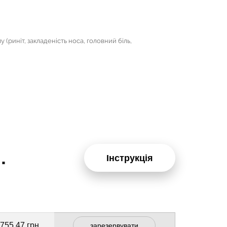
 (риніт, закладеність носа, головний біль,
.
Інструкція
 755.47 грн
зарезервувати