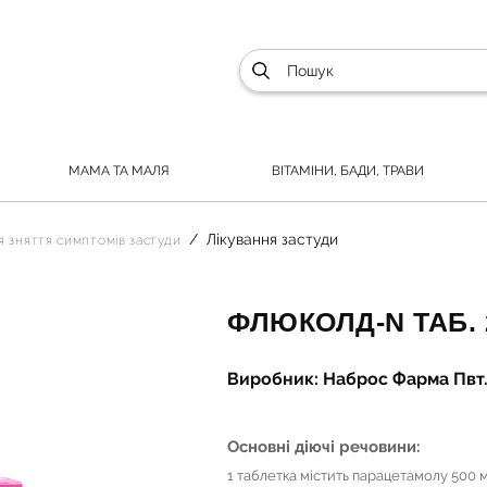
МАМА ТА МАЛЯ
ВІТАМІНИ, БАДИ, ТРАВИ
Лікування застуди
я зняття симптомів застуди
ФЛЮКОЛД-N ТАБ. 2
Виробник: Наброс Фарма Пвт. 
Основні діючі речовини:
1 таблетка містить парацетамолу 500 м