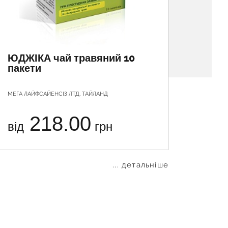
ЮДЖІКА чай травяний 10
КУЧИ
пакети
ПЛАС
плас
МЕГА ЛАЙФСАЙЕНСІЗ ЛТД, ТАЙЛАНД
ВУШИН Л
218.00
від
грн
від
... детальніше