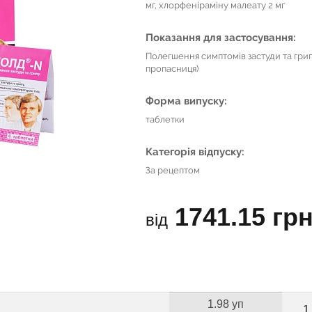
мг, хлорфеніраміну малеату 2 мг
Показання для застосування:
Полегшення симптомів застуди та грипу
пропасниця)
Форма випуску:
таблетки
Категорія відпуску:
За рецептом
1741.15 грн
від
1.98 уп
1