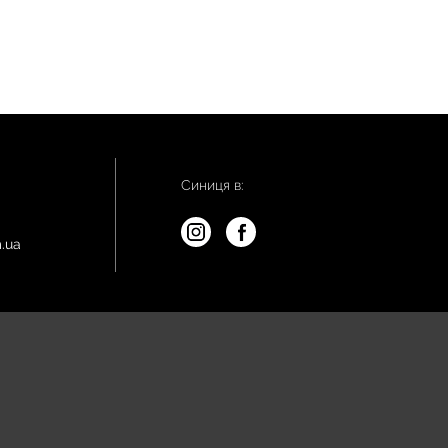
Синиця в:
.ua