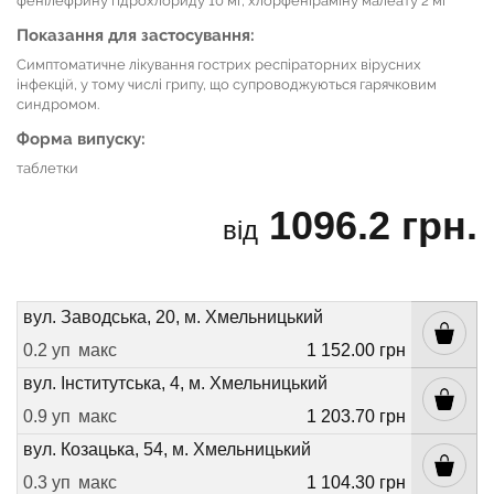
фенілефрину гідрохлориду 10 мг, хлорфеніраміну малеату 2 мг
Показання для застосування:
Симптоматичне лікування гострих респіраторних вірусних
інфекцій, у тому числі грипу, що супроводжуються гарячковим
синдромом.
Форма випуску:
таблетки
1096.2 грн.
від
вул. Заводська, 20, м. Хмельницький
0.2 уп
макс
1 152.00 грн
вул. Інститутська, 4, м. Хмельницький
0.9 уп
макс
1 203.70 грн
вул. Козацька, 54, м. Хмельницький
0.3 уп
макс
1 104.30 грн