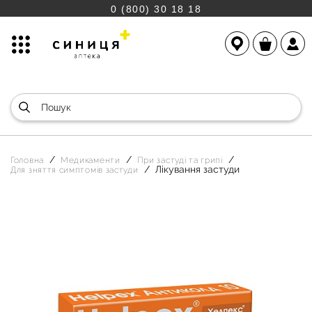
0 (800) 30 18 18
Головна
Медикаменти
При застуді та грипі
Лікування застуди
Для зняття симптомів застуди