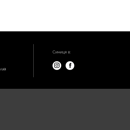
Синиця в:
.ua