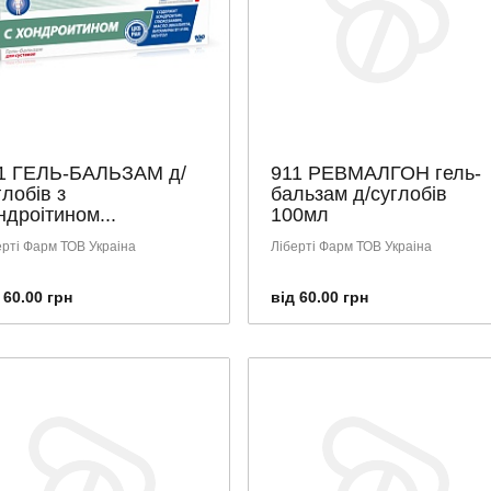
1 ГЕЛЬ-БАЛЬЗАМ д/
911 РЕВМАЛГОН гель-
глобів з
бальзам д/суглобів
ндроітином...
100мл
ерті Фарм ТОВ Украіна
Ліберті Фарм ТОВ Украіна
 60.00 грн
від 60.00 грн