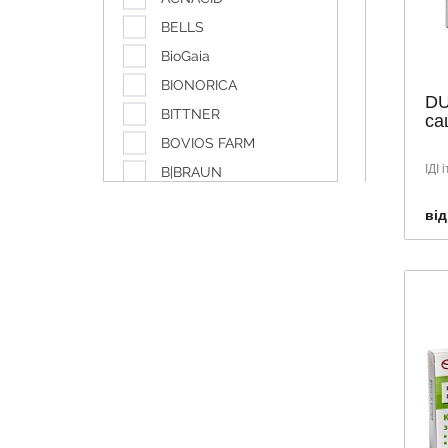
BELLS
BioGaia
BIONORICA
DU
BITTNER
са
BOVIOS FARM
ІДІ 
B|BRAUN
DOPPELHERZ
від
Dr.Reddys
ELIXIR
EUTYLIA
FARMACOM
FERTILOVIT
GAVISCON
GLAXO SMITH KLINE
GLENMARK