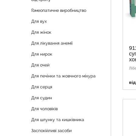
Гомеопатичне виробництво
Для вух
Для жінок
Для лікування анемії
91
су
Для нирок
хо
Для очей
Ліб
Для печінки та жовчного міхура
від
Для серця
Для судин
Для чоловіків
Для шлунку та кишківника
Заспокійливі засоби