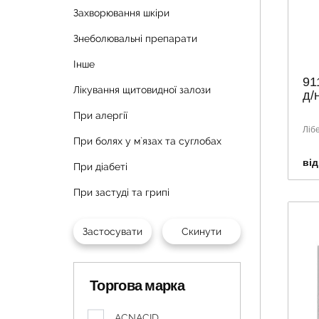
Захворювання шкіри
Знеболювальні препарати
Інше
91
Лікування щитовидної залози
д/
При алергії
Ліб
При болях у м`язах та суглобах
від
При діабеті
При застуді та грипі
Торгова марка
ACNACID