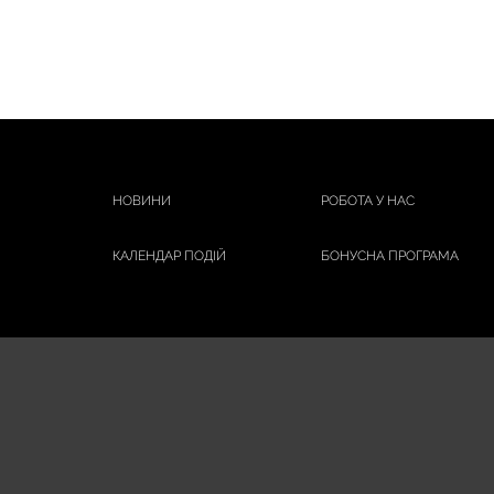
SOLEPHARM
SOPHARMA
STREPSILS
TETRAMOL
TEVA
TROXEVASIN
VALARTIN
НОВИНИ
РОБОТА У НАС
ValeVita
КАЛЕНДАР ПОДІЙ
БОНУСНА ПРОГРАМА
VIGOR
VITAMINY
WELEDA
ІЛОН
ІНСТІ
ІНФЛЮЦИД
ІСЛА
АГЕПТ