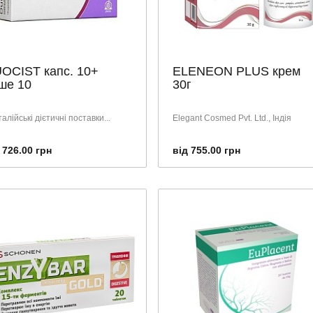
OCIST капс. 10+
ELENEON PLUS крем
ше 10
30г
італійські дієтичні поставки...
Elegant Cosmed Pvt. Ltd., Індія
 726.00 грн
від 755.00 грн