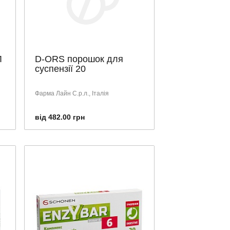
Л
D-ORS порошок для
суспензії 20
Фарма Лайн С.р.л., Італія
від 482.00 грн