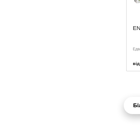
HEEL
HEVERT
HUMANA
EN
KLIMADYNON
LAVINAL
Едв
NATHEALTH
NOVARTIS
від
NOW
NUROFEN
NUTRICIA
NUTRIMED
ORTHOMOL
Бі
PEDIAKID
PILEJE
PRO-PHARMA