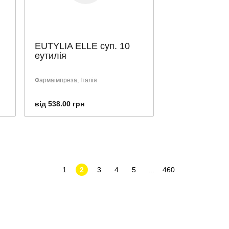
EUTYLIA ELLE суп. 10
еутилія
Фармаімпреза, Італія
від 538.00 грн
1
2
3
4
5
...
460