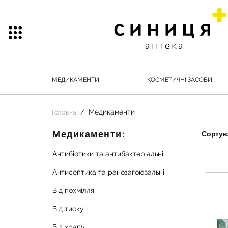
МЕДИКАМЕНТИ
КОСМЕТИЧНІ ЗАСОБИ
Медикаменти
Головна
Медикаменти:
Сортува
Антибіотики та антибактеріальні
Антисептика та ранозагоювальні
Від похмілля
Від тиску
Від храпу