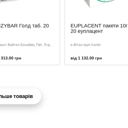
ZYBAR Голд таб. 20
EUPLACENT пакети 10г
20 еуплацент
анст Вайтел Ензаймз, Пвт. Лтд...
е-Вітал груп Італія
 313.00 грн
від 1 132.00 грн
льше товарів