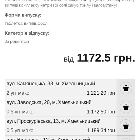
вигляді комплексу натрієвої солі сакубітрилу і валсартану)
Форма випуску:
таблетки, в/плів. обол.
Категорія відпуску:
За рецептом
1172.5 грн.
від
вул. Камянецька, 38, м. Хмельницький
2 уп
макс
1 221.20 грн
вул. Заводська, 20, м. Хмельницький
0.5 уп
макс
1 172.50 грн
вул. Проскурівська, 13, м. Хмельницький
0.5 уп
макс
1 189.34 грн
вул. Вінницька, 12, м. Хмельницький