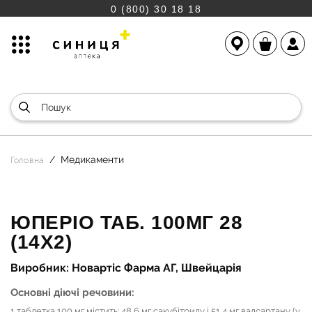
0 (800) 30 18 18
Медикаменти
Головна
ЮПЕРІО ТАБ. 100МГ 28
(14Х2)
Виробник: Новартіс Фарма АГ, Швейцарія
Основні діючі речовини:
1 таблетка 100 мг містить: 48,6 мг сакубітрилу і 51,4 мг валсартану (у