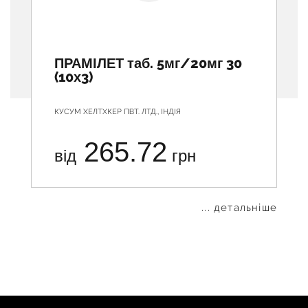
ПРАМІЛЕТ таб. 5мг/20мг 30
(10х3)
КУСУМ ХЕЛТХКЕР ПВТ. ЛТД., ІНДІЯ
265.72
від
грн
... детальніше