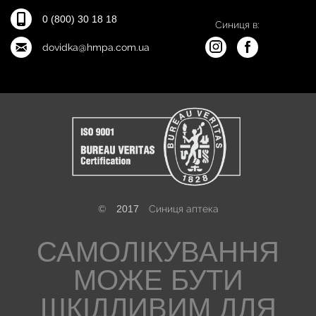
0 (800) 30 18 18
Синиця в:
dovidka@hmpa.com.ua
©
2017
Синиця аптека
САМОЛІКУВАННЯ
МОЖЕ БУТИ
ШКІДЛИВИМ ДЛЯ