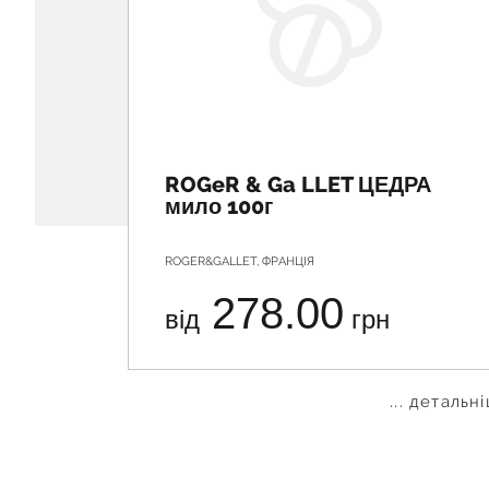
ROGeR & Ga LLET ЦЕДРА
мило 100г
ROGER&GALLET, ФРАНЦІЯ
278.00
від
грн
... детальн