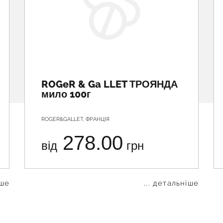
ROGeR & Ga LLET ТРОЯНДА
мило 100г
ROGER&GALLET, ФРАНЦІЯ
278.00
від
грн
іше
... детальніше