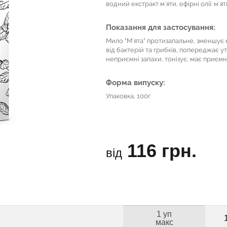
водний екстракт м`яти, ефірні олії: м`ят
Показання для застосування:
Мило "М`ята" протизапальне, зменшує 
від бактерій та грибків, попереджає 
неприємні запахи, тонізує, має приєм
Форма випуску:
Упаковка, 100г
116 грн.
від
1 уп
макс