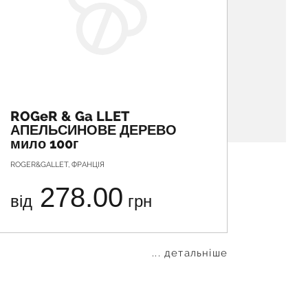
ROGeR & Ga LLET
МИЛО
АПЕЛЬСИНОВЕ ДЕРЕВО
Сірча
мило 100г
ROGER&GALLET, ФРАНЦІЯ
РЕМОС Т
278.00
від
грн
від
... детальніше