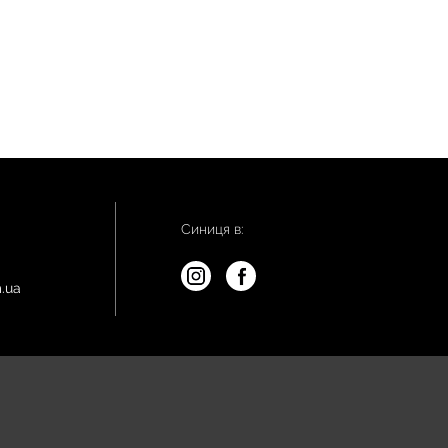
Синиця в:
.ua