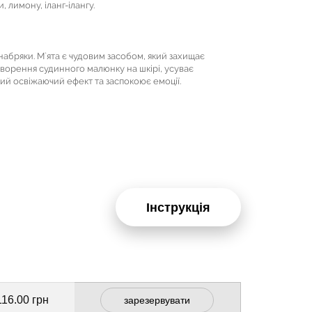
и, лимону, іланг-ілангу.
набряки. М`ята є чудовим засобом, який захищає
утворення судинного малюнку на шкірі, усуває
ний освіжаючий ефект та заспокоює емоції.
Інструкція
116.00 грн
зарезервувати