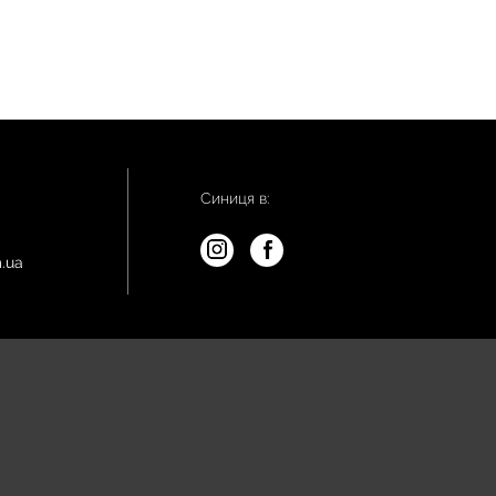
Синиця в:
.ua