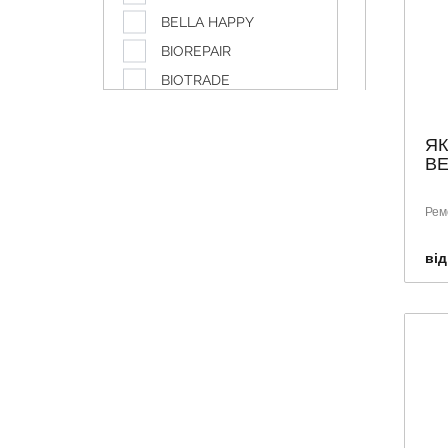
BELLA HAPPY
BIOREPAIR
BIOTRADE
BYPHASSE
CANPOL
ЯК
ВЕ
Caudalie
CURAPROX
Рем
DABUR
DISCREET
від
DOLIVA
DUCRAY
ETIAXIL
EUCERIN
GARDEX
GLAXO SMITH KLINE