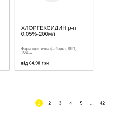
ХЛОРГЕКСИДИН р-н
0.05%-200мл
Фармацевтична фабрика, ДКП,
ТОВ,...
від 64.90 грн
1
2
3
4
5
...
42