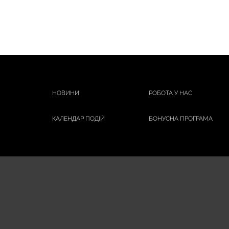
АРОМАТИКА
БІШОФІТ ПОЛТАВСЬКИЙ
Бліц-Фреш
ЗУБОНИТКИ
КИШ КОМАР
НАТУРА ХАУС
НОВИНИ
РОБОТА У НАС
СИНИЦЯ
СТОП ДЕМОДЕКС
КАЛЕНДАР ПОДІЙ
БОНУСНА ПРОГРАМА
ЯКА