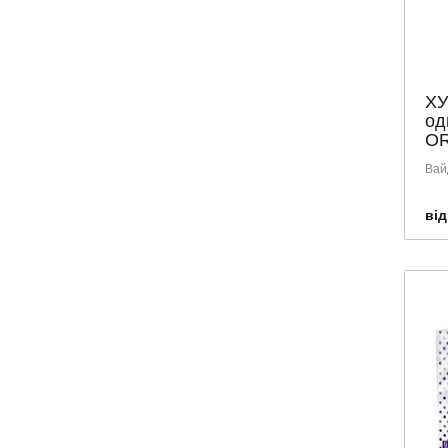
GUM
HUGGIES
KOTEX
LACALUT
ХУ
од
LACTACYD
OR
LIBRESSE
Вай
LISTERIN
LITTLE DOCTOR
від
LONGEVITA
MARVIS
NATURELLA
NUXE
PAMPERS
PARODONTAX
PEDIAKID
PIERROT