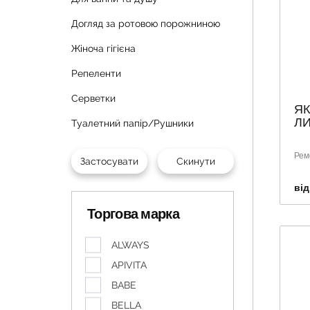
Догляд за ротовою порожниною
Жіноча гігієна
Репеленти
Серветки
ЯК
ЛИ
Туалетний папір/Рушники
Рем
від
Торгова марка
ALWAYS
APIVITA
BABE
BELLA