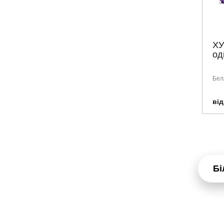
PRESIDENT
ROGeR & GaLLET
SENI
ХУ
од
SENSODYNE
SKINORMIL
Бел
SMILE
SUPERFRESH
від
SVR
TEBODONT
TENA
URIAGE
Бі
VEGA
VICHY
VITIS
WELEDA