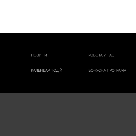
АРОМАТИКА
БІШОФІТ ПОЛТАВСЬКИЙ
Бліц-Фреш
ЗУБОНИТКИ
КИШ КОМАР
НАТУРА ХАУС
НОВИНИ
РОБОТА У НАС
СИНИЦЯ
СТОП ДЕМОДЕКС
КАЛЕНДАР ПОДІЙ
БОНУСНА ПРОГРАМА
ЯКА