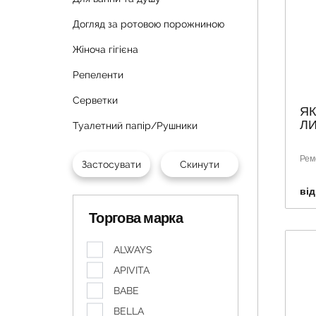
Догляд за ротовою порожниною
Жіноча гігієна
Репеленти
Серветки
ЯК
ЛИ
Туалетний папір/Рушники
Рем
від
Торгова марка
ALWAYS
APIVITA
BABE
BELLA