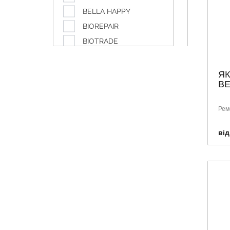
BELLA HAPPY
BIOREPAIR
BIOTRADE
BYPHASSE
CANPOL
ЯК
ВЕ
Caudalie
CURAPROX
Рем
DABUR
DISCREET
від
DOLIVA
DUCRAY
ETIAXIL
EUCERIN
GARDEX
GLAXO SMITH KLINE