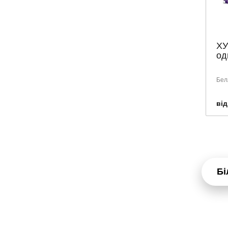
PRESIDENT
ROGeR & GaLLET
SENI
ХУ
од
SENSODYNE
SKINORMIL
Бел
SMILE
SUPERFRESH
від
SVR
TEBODONT
TENA
URIAGE
Бі
VEGA
VICHY
VITIS
WELEDA