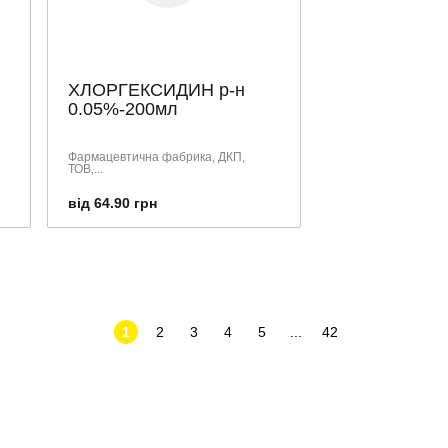
ХЛОРГЕКСИДИН р-н
0.05%-200мл
Фармацевтична фабрика, ДКП,
ТОВ,...
від 64.90 грн
1
2
3
4
5
...
42