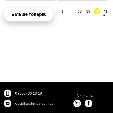
1
...
38
39
40
41
Більше товарів
42
0 (800) 30 18 18
Синиця в:
dovidka@hmpa.com.ua