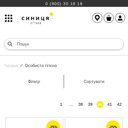
0 (800) 30 18 18
Особиста гігієна
Головна
Фільтр
Сортувати
1
...
38
39
40
41
42
-25%
-25%