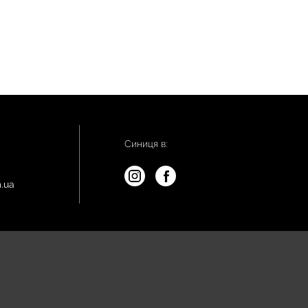
Синиця в:
.ua