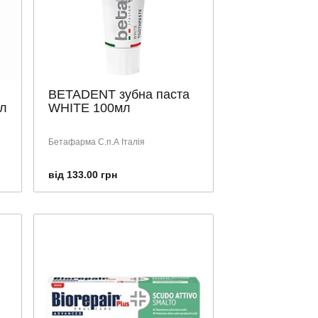
BETADENT зубна паста
л
WHITE 100мл
Бетафарма С.п.А Італія
від 133.00 грн