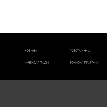
АРОМАТИКА
БІШОФІТ ПОЛТАВСЬКИЙ
Бліц-Фреш
ЗУБОНИТКИ
КИШ КОМАР
НАТУРА ХАУС
СИНИЦЯ
НОВИНИ
РОБОТА У НАС
СТОП ДЕМОДЕКС
ЯКА
КАЛЕНДАР ПОДІЙ
БОНУСНА ПРОГРАМА