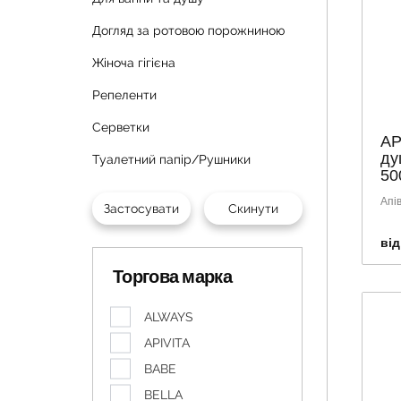
Догляд за ротовою порожниною
Жіноча гігієна
Репеленти
Серветки
AP
ду
Туалетний папір/Рушники
50
Апів
від
Торгова марка
ALWAYS
APIVITA
BABE
BELLA