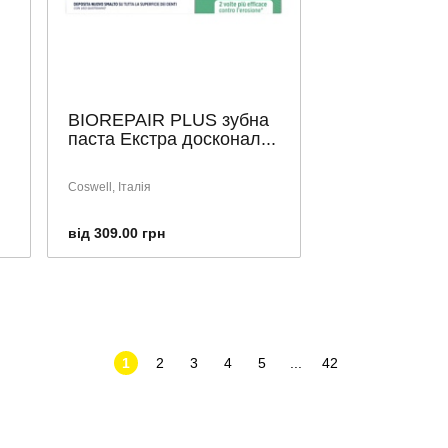
BIOREPAIR PLUS зубна
паста Екстра досконал...
Coswell, Італія
від 309.00 грн
1
2
3
4
5
...
42