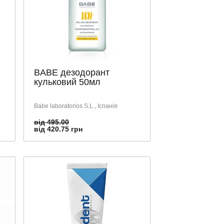
BABE дезодорант
кульковий 50мл
Babe laboratorios S.L., Іспанія
від 495.00
від 420.75 грн