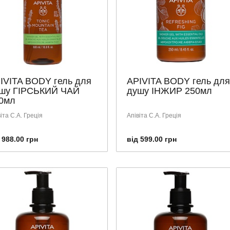
IVITA BODY гель для
APIVITA BODY гель для
шу ГІРСЬКИЙ ЧАЙ
душу ІНЖИР 250мл
0мл
іта С.А. Греція
Апівіта С.А. Греція
 988.00 грн
від 599.00 грн