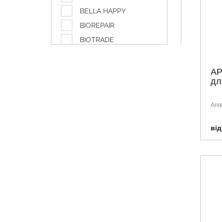
BELLA HAPPY
BIOREPAIR
BIOTRADE
BYPHASSE
CANPOL
AP
для
Caudalie
CURAPROX
Апів
DABUR
DISCREET
від
DOLIVA
DUCRAY
ETIAXIL
EUCERIN
GARDEX
GLAXO SMITH KLINE