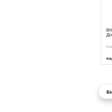
PRESIDENT
ROGeR & GaLLET
SENI
SENSODYNE
BI
До
SKINORMIL
SMILE
Cosw
SUPERFRESH
SVR
від
TEBODONT
TENA
URIAGE
VEGA
Бі
VICHY
VITIS
WELEDA