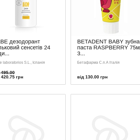
BE дезодорант
BETADENT BABY зубна
льковий сенсетів 24
паста RASPBERRY 75м
и...
3...
 laboratorios S.L., Іспанія
Бетафарма С.п.А Італія
 495.00
 420.75 грн
від 130.00 грн