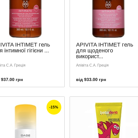
IVITA ІНТІМЕТ гель
APIVITA ІНТІМЕТ гель
 інтимної гігієни ...
для щоденого
використ...
іта С.А. Греція
Апівіта С.А. Греція
 937.00 грн
від 933.00 грн
-15%