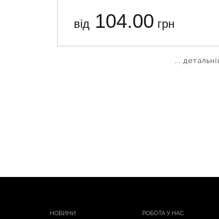
104.00
від
грн
... детальн
НОВИНИ
РОБОТА У НАС