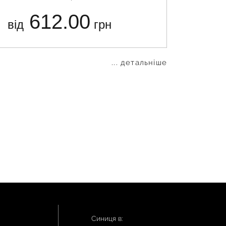
612.00
від
грн
від
... детальніше
Синиця в: