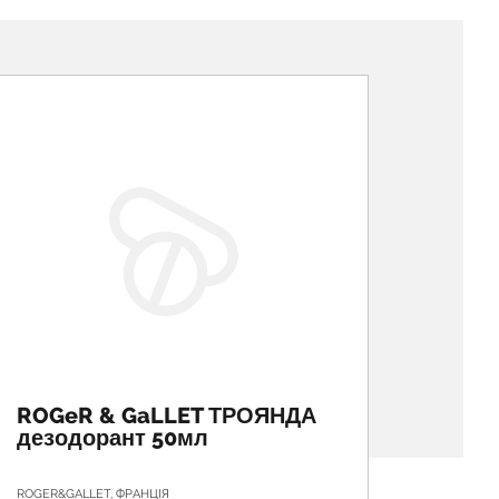
ROGeR & GaLLET ТРОЯНДА
ROGe
дезодорант 50мл
дезо
ROGER&GALLET, ФРАНЦІЯ
ROGER&GA