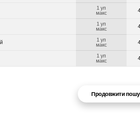
1 уп
макс
1 уп
макс
1 уп
ий
макс
1 уп
макс
Продовжити пошу