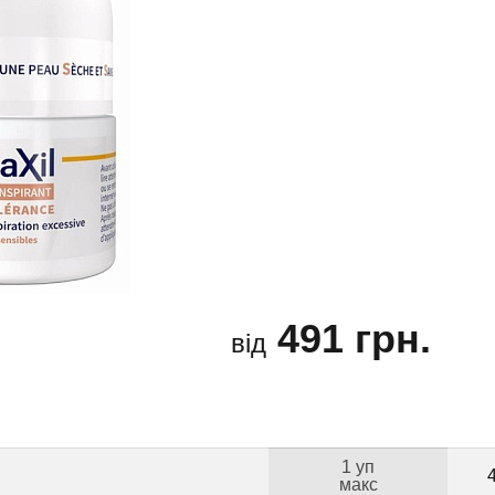
491 грн.
від
1 уп
макс