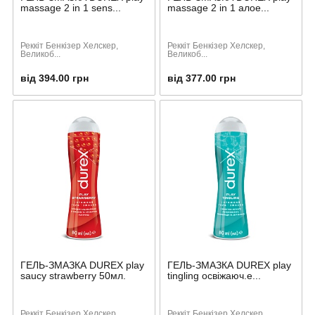
massage 2 in 1 sens...
massage 2 in 1 алое...
Реккіт Бенкізер Хелскер,
Реккіт Бенкізер Хелскер,
Великоб...
Великоб...
від 394.00 грн
від 377.00 грн
ГЕЛЬ-ЗМАЗКА DUREX play
ГЕЛЬ-ЗМАЗКА DUREX play
saucy strawberry 50мл.
tingling освіжаюч.е...
Реккіт Бенкізер Хелскер,
Реккіт Бенкізер Хелскер,