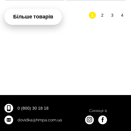
1
2
3
4
Більше товарів
0 (800) 30 18 18
Синиця в:
dovidka@hmpa.com.ua