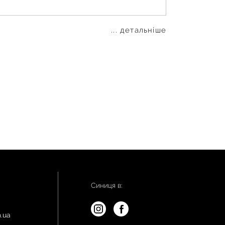
... детальніше
Синиця в:
.ua