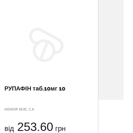
РУПАФІН таб.10мг 10
МЕТА
доз 1
НОУКОР ХЕЛС, С.А.
МІКРОФАР
253.60
від
грн
від