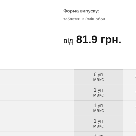
Форма випуску:
таблетки, в/плів. обол.
81.9 грн.
від
6 уп
макс
1 уп
макс
1 уп
макс
1 уп
макс