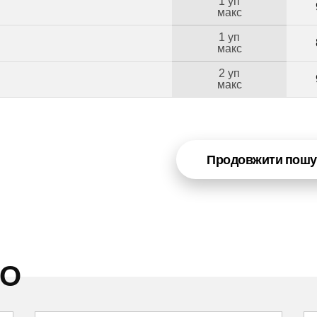
1 уп
макс
1 уп
макс
2 уп
макс
Продовжити пошу
НО